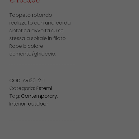
€
1.633,00
Tappeto rotondo
realizzato con una corda
sintetica avvolta su se
stessa a spirale in filato
Rope bicolore
cemento/ghiaccio.
COD:
AR120-2-1
Categoria:
Esterni
Tag:
Contemporary
,
Interior
,
outdoor