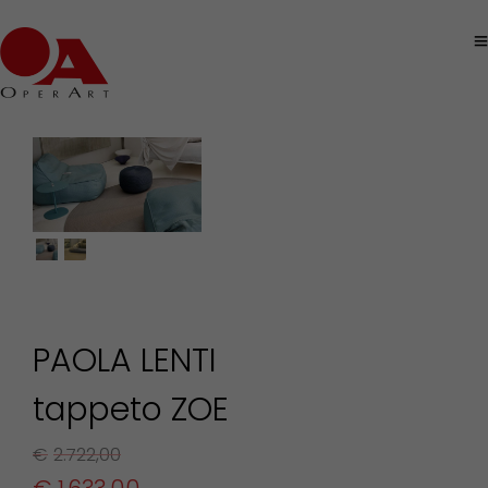
PAOLA LENTI
tappeto ZOE
€
2.722,00