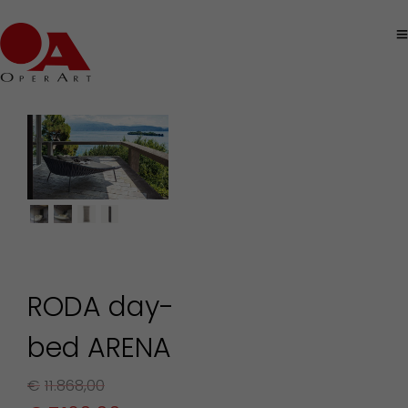
RODA day-
bed ARENA
€
11.868,00