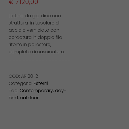
€
7.120,00
Lettino da giardino con
struttura in tubolare di
acciaio verniciato con
cordatura in doppio filo
ritorto in poliestere,
completo di cuscinatura.
COD:
AR120-2
Categoria:
Esterni
Tag:
Contemporary
,
day-
bed
,
outdoor