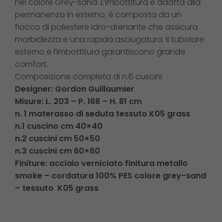
nel colore Grey-sand. L’imbottitura è adatta alla
permanenza in esterno; è composta da un
fiocco di poliestere idro-drenante che assicura
morbidezza e una rapida asciugatura. Il tubolare
esterno e l’imbottitura garantiscono grande
comfort.
Composizione completa di n.6 cuscini
Designer: Gordon Guillaumier
Misure:
L. 203 – P. 168 – H. 81 cm
n. 1 materasso di seduta tessuto K05 grass
n.1 cuscino cm 40×40
n.2 cuscini cm 50×50
n.3 cuscini cm 60×60
Finiture:
acciaio verniciato finitura metallo
smoke – cordatura
100% PES colore grey-sand
– tessuto K05 grass