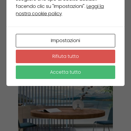
facendo clic su "Impostazioni".
Leggi la
RODA poltrona HARP 359
nostra cookie policy
€
1.085,00
€
650,00
Impostazioni
Leggi tutto
Rifiuta tutto
Accetta tutto