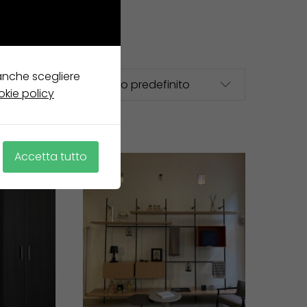
 anche scegliere
okie policy
Accetta tutto