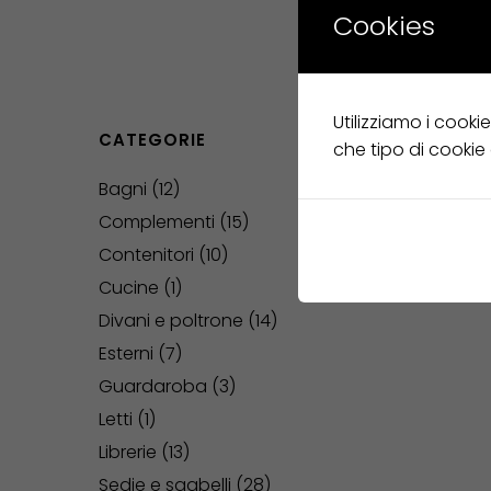
Cookies
Utilizziamo i cooki
CATEGORIE
che tipo di cookie
Bagni
12
Complementi
15
Contenitori
10
Cucine
1
Divani e poltrone
14
Esterni
7
Guardaroba
3
Letti
1
Librerie
13
Sedie e sgabelli
28