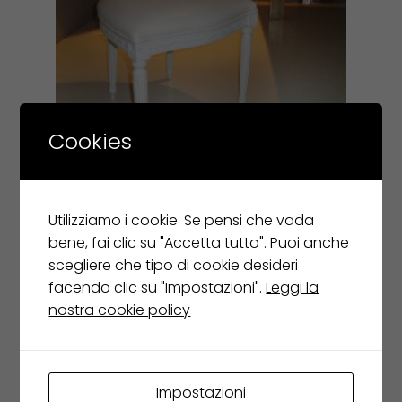
Cookies
CYRUS COMPANY sedia OVALINA
€
1.325,00
Utilizziamo i cookie. Se pensi che vada
€
795,00
bene, fai clic su "Accetta tutto". Puoi anche
Leggi tutto
scegliere che tipo di cookie desideri
facendo clic su "Impostazioni".
Leggi la
nostra cookie policy
Impostazioni