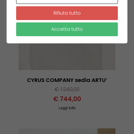
Rifiuta tutto
Accetta tutto
CYRUS COMPANY sedia ARTU’
€
1.240,00
€
744,00
Leggi tutto