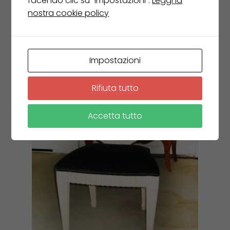
facendo clic su "Impostazioni".
Leggi la
€
1.560,00
nostra cookie policy
€
936,00
Leggi tutto
Impostazioni
Rifiuta tutto
Accetta tutto