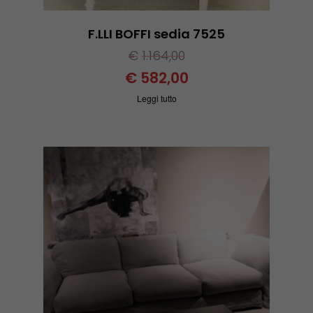
F.LLI BOFFI sedia 7525
€
1.164,00
€
582,00
Leggi tutto