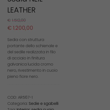
LEATHER
€
1.512,00
€
1.200,00
Sedia con struttura
portante dello schienale e
del sedile realizzata in filo
di acciaio in finitura
galvanica lucida cromo
nero, rivestimento in cuoio
pieno fiore nero.
COD:
AR567-1
Categoria:
Sedie e sgabelli
Tag:
Interior
,
sedia cuoio