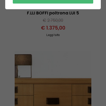
F.LLI BOFFI poltrona LUI 5
€
2.750,00
€
1.375,00
Leggi tutto