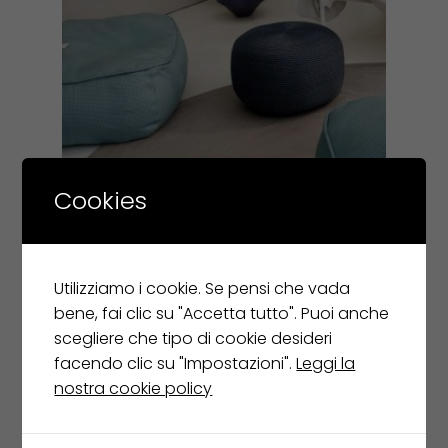
Cookies
PAOLA LENTI tappeto ZOE
Utilizziamo i cookie. Se pensi che vada
€
2.722,00
bene, fai clic su "Accetta tutto". Puoi anche
scegliere che tipo di cookie desideri
€
1.633,00
facendo clic su "Impostazioni".
Leggi la
Leggi tutto
nostra cookie policy