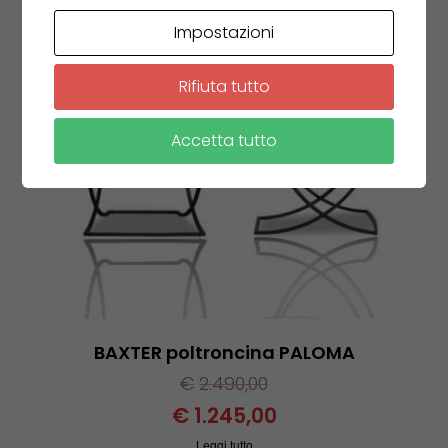
Impostazioni
Rifiuta tutto
Accetta tutto
BAXTER poltroncina PALOMA
€
2.490,00
€
1.245,00
Leggi tutto