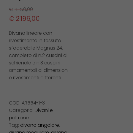
€
4.150,00
€
2.196,00
Divano lineare con
rivestimento in tessuto
sfoderabile Magnus 24,
completo di n.2 cuscini di
schienale e n.3 cuscini
ornamentali di dimensioni
e rivestimenti differenti.
COD:
AR554-1-3
Categoria:
Divani e
poltrone
Tag:
divano angolare
,
divano modulare
,
divano