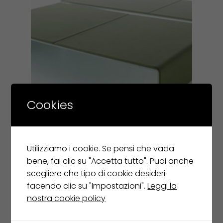
Cookies
MDF ITALIA tavolino ARCH LOW
Utilizziamo i cookie. Se pensi che vada
TABLE
bene, fai clic su "Accetta tutto". Puoi anche
€
1.703,00
scegliere che tipo di cookie desideri
€
1.192,00
facendo clic su "Impostazioni".
Leggi la
Leggi tutto
nostra cookie policy