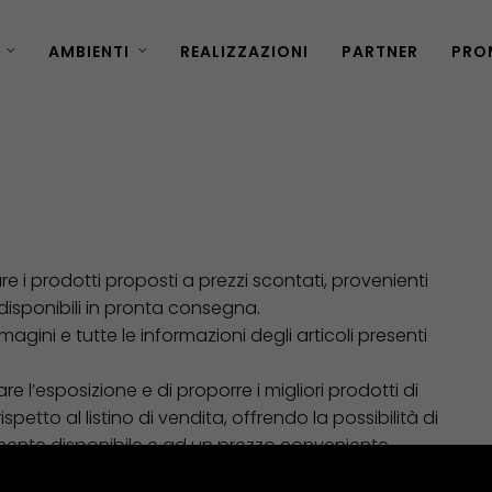
AMBIENTI
REALIZZAZIONI
PARTNER
PRO
are i prodotti proposti a prezzi scontati, provenienti
 disponibili in pronta consegna.
mmagini e tutte le informazioni degli articoli presenti
e l’esposizione e di proporre i migliori prodotti di
etto al listino di vendita, offrendo la possibilità di
ente disponibile e ad un prezzo conveniente.