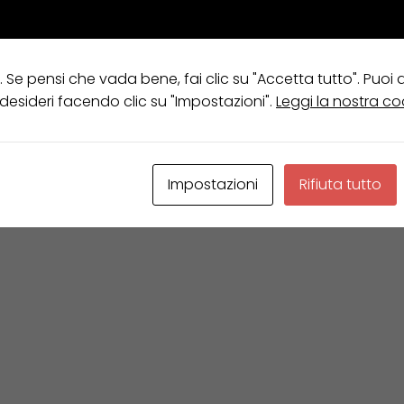
e. Se pensi che vada bene, fai clic su "Accetta tutto". Puoi
 desideri facendo clic su "Impostazioni".
Leggi la nostra co
Non è stato trovato nessun prodotto che corrisp
Impostazioni
Rifiuta tutto