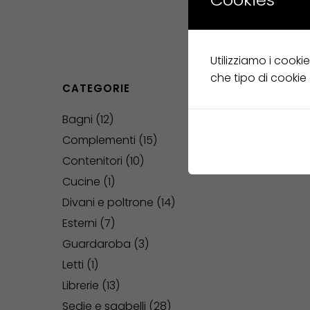
Utilizziamo i cooki
che tipo di cookie
CATEGORIE
Bagni
12
Complementi
15
Contenitori
10
Cucine
1
Divani e poltrone
14
Esterni
7
Guardaroba
3
Letti
1
Librerie
13
Sedie e sgabelli
28