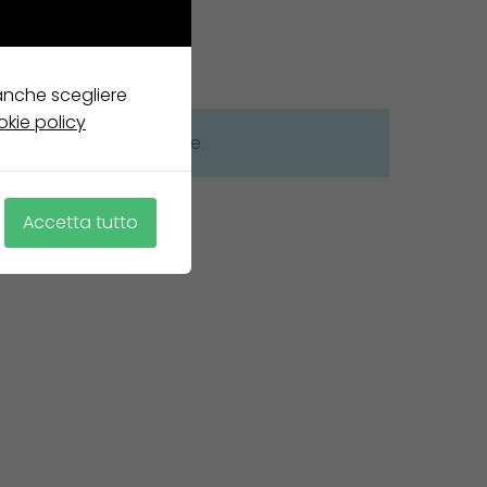
 anche scegliere
okie policy
onde alla tua selezione.
Accetta tutto