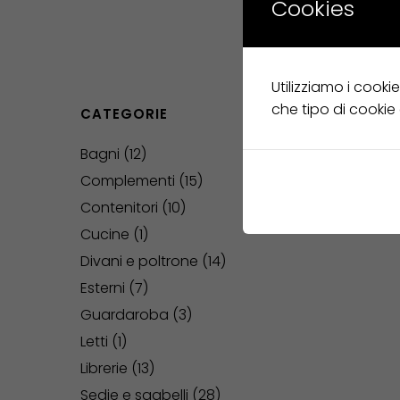
Cookies
Utilizziamo i cooki
che tipo di cookie
CATEGORIE
Bagni
12
Complementi
15
Contenitori
10
Cucine
1
Divani e poltrone
14
Esterni
7
Guardaroba
3
Letti
1
Librerie
13
Sedie e sgabelli
28