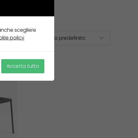
 anche scegliere
okie policy
Accetta tutto