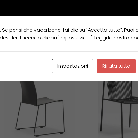
e. Se pensi che vada bene, fai clic su "Accetta tutto". Puoi
 desideri facendo clic su "Impostazioni".
Leggi la nostra co
Visualizzazione di 2 risultati
Impostazioni
Rifiuta tutto