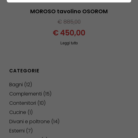
MOROSO tavolino OSOROM
€
885,00
€
450,00
Leggi tutto
CATEGORIE
Bagni
12
Complementi
15
Contenitori
10
Cucine
1
Divani e poltrone
14
Esterni
7