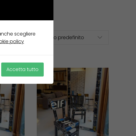
 anche scegliere
okie policy
Accetta tutto