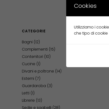
Cookies
Utilizziamo i cooki
CATEGORIE
che tipo di cookie
Bagni
12
Complementi
15
Contenitori
10
Cucine
1
Divani e poltrone
14
Esterni
7
Guardaroba
3
Letti
1
Librerie
13
Sedie e sgabelli
28