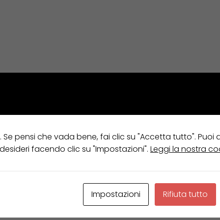
10th
.
e. Se pensi che vada bene, fai clic su "Accetta tutto". Puoi
 desideri facendo clic su "Impostazioni".
Leggi la nostra co
ompleanno di
Operart
; al party sono interventute circa
amente la serata è proseguita al “
One Apple Concept
e arredato da Operart, per un After Party in cui si è
Impostazioni
Rifiuta tutto