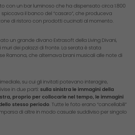
estito con un bar luminoso che ha dispensato circa 1.800
ui spiccava il banco del “casaro”, che produceva
 zone di ristoro con prodotti cucinati al momento.
llato un grande divano Extrasoft della Living Divani,
muri dei palazzi di fronte. La serata è stata
e Ramona, che alternava brani musicali alle note di
imediale, su cui gli invitati potevano interagire,
ise in due parti:
sulla sinistra le immagini della
estra, proprio per collocarle nel tempo, le immagini
 dello stesso periodo
. Tutte le foto erano “cancellabili”
omparsa di altre in modo casuale suddiviso per singolo