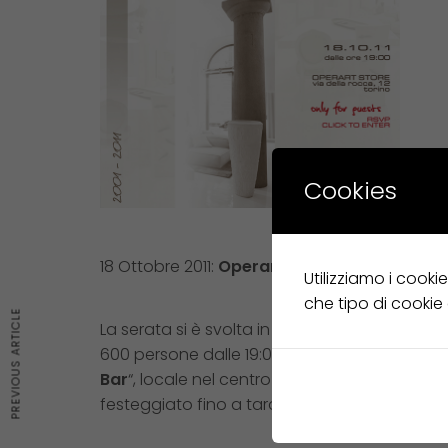
Cookies
18 Ottobre 2011:
Operart Anniversary Party 
Utilizziamo i cooki
che tipo di cookie
PREVIOUS ARTICLE
La serata si è svolta in occasione del 10° c
600 persone dalle 19:00 alle 23:30, successiv
Bar
“, locale nel centro di Torino recentement
festeggiato fino a tarda notte.