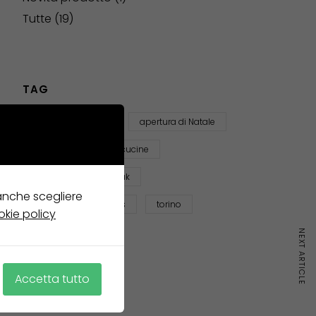
Tutte
(19)
TAG
anniversary party
apertura di Natale
eventi
Minotti cucine
operart summer break
 anche scegliere
suggestive christmas
torino
okie policy
NEXT ARTICLE
Accetta tutto