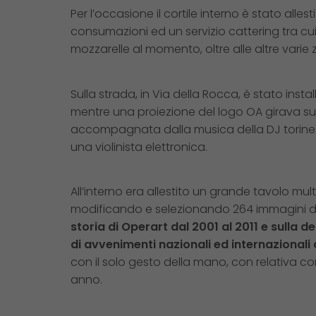
Per l’occasione il cortile interno è stato all
consumazioni ed un servizio cattering tra c
mozzarelle al momento, oltre alle altre varie
Sulla strada, in Via della Rocca, è stato insta
mentre una proiezione del logo OA girava sui 
accompagnata dalla musica della DJ torines
una violinista elettronica.
All’interno era allestito un grande tavolo mult
modificando e selezionando 264 immagini div
storia di Operart dal 2001 al 2011 e sulla d
di avvenimenti nazionali ed internazionali
con il solo gesto della mano, con relativa c
anno.