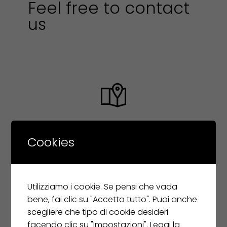
Feel free to contact
us
123 East 26th Street,
Cookies
Fifth Floor,
New York, NY 10011
Utilizziamo i cookie. Se pensi che vada
bene, fai clic su "Accetta tutto". Puoi anche
scegliere che tipo di cookie desideri
facendo clic su "Impostazioni".
Leggi la