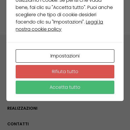
Utilizziamo i cookie. Se pensi che vada
Ritorna al negozio
bene, fai clic su "Accetta tutto". Puoi anche
scegliere che tipo di cookie desideri
facendo clic su "Impostazioni".
Leggi la
nostra cookie policy
Impostazioni
AZIENDA
Rifiuta tutto
AMBIENTI
Accetta tutto
COMPLEMENTI
REALIZZAZIONI
CONTATTI