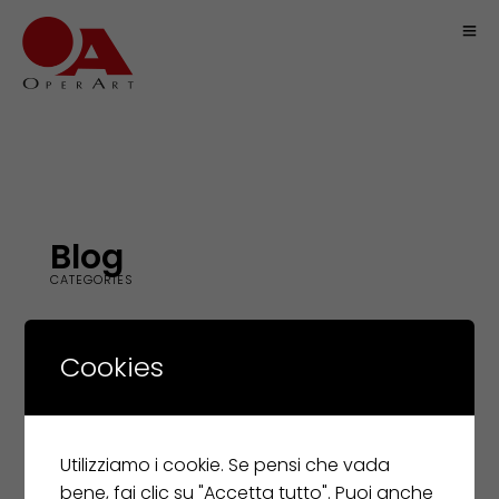
Blog
CATEGORIES
All
·
Architecture
·
Ceilings
·
Exteriors
Cookies
·
Flooring
·
Interiors
·
Landscape
Utilizziamo i cookie. Se pensi che vada
bene, fai clic su "Accetta tutto". Puoi anche